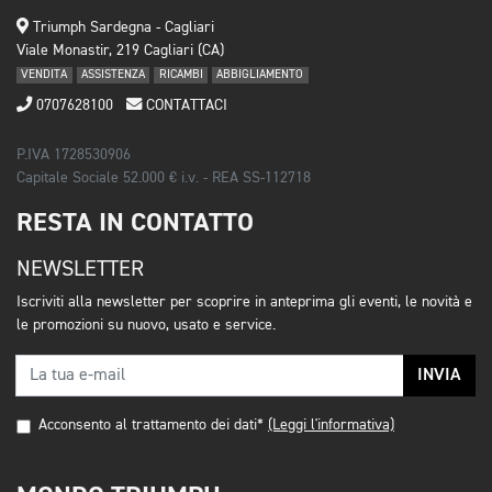
Triumph Sardegna - Cagliari
Viale Monastir, 219 Cagliari (CA)
VENDITA
ASSISTENZA
RICAMBI
ABBIGLIAMENTO
0707628100
CONTATTACI
P.IVA 1728530906
Capitale Sociale 52.000 € i.v. - REA SS-112718
RESTA IN CONTATTO
NEWSLETTER
Iscriviti alla newsletter per scoprire in anteprima gli eventi, le novità e
le promozioni su nuovo, usato e service.
INVIA
Acconsento al trattamento dei dati*
(Leggi l'informativa)