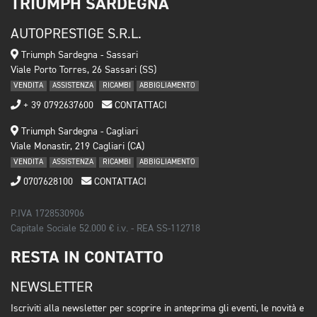
TRIUMPH SARDEGNA
AUTOPRESTIGE S.R.L.
Triumph Sardegna - Sassari
Viale Porto Torres, 26 Sassari (SS)
VENDITA
ASSISTENZA
RICAMBI
ABBIGLIAMENTO
+ 39 0792637600
CONTATTACI
Triumph Sardegna - Cagliari
Viale Monastir, 219 Cagliari (CA)
VENDITA
ASSISTENZA
RICAMBI
ABBIGLIAMENTO
0707628100
CONTATTACI
P.IVA 1728530906
Capitale Sociale 52.000 € i.v. - REA SS-112718
RESTA IN CONTATTO
NEWSLETTER
Iscriviti alla newsletter per scoprire in anteprima gli eventi, le novità e