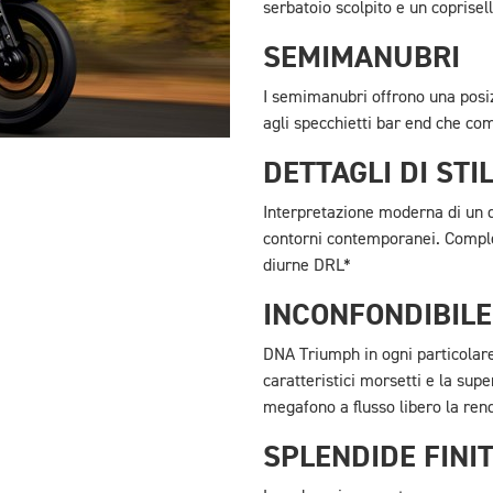
serbatoio scolpito e un coprisella
SEMIMANUBRI
I semimanubri offrono una posiz
agli specchietti bar end che co
DETTAGLI DI ST
Interpretazione moderna di un de
contorni contemporanei. Complet
diurne DRL*
INCONFONDIBIL
DNA Triumph in ogni particolare.
caratteristici morsetti e la supe
megafono a flusso libero la ren
SPLENDIDE FINI