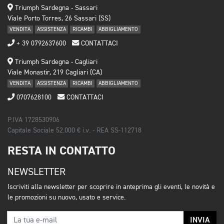
Triumph Sardegna - Sassari
Viale Porto Torres, 26 Sassari (SS)
VENDITA
ASSISTENZA
RICAMBI
ABBIGLIAMENTO
+ 39 0792637600
CONTATTACI
Triumph Sardegna - Cagliari
Viale Monastir, 219 Cagliari (CA)
VENDITA
ASSISTENZA
RICAMBI
ABBIGLIAMENTO
0707628100
CONTATTACI
P.IVA 1728530906
Capitale Sociale 52.000 € i.v. - REA SS-112718
RESTA IN CONTATTO
NEWSLETTER
Iscriviti alla newsletter per scoprire in anteprima gli eventi, le novità e
le promozioni su nuovo, usato e service.
INVIA